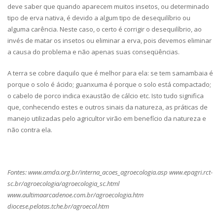
deve saber que quando aparecem muitos insetos, ou determinado
tipo de erva nativa, é devido a algum tipo de desequilíbrio ou
alguma carência. Neste caso, o certo é corrigir o desequilíbrio, ao
invés de matar os insetos ou eliminar a erva, pois devemos eliminar
a causa do problema e não apenas suas conseqüências.
A terra se cobre daquilo que é melhor para ela: se tem samambaia é
porque o solo é ácido; guanxuma é porque o solo está compactado;
o cabelo de porco indica exaustão de cálcio etc. Isto tudo significa
que, conhecendo estes e outros sinais da natureza, as práticas de
manejo utilizadas pelo agricultor virão em benefício da natureza e
não contra ela.
Fontes: www.amda.org.br/interna_acoes_agroecologia.asp www.epagri.rct-
sc.br/agroecologia/agroecologia_sc.html
www.aultimaarcadenoe.com.br/agroecologia.htm
diocese.pelotas.tche.br/agroecol.htm