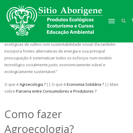
TOGGLE NAVIGAT
“A agroecologia é uma vertente agronômica que engloba técnicas
ecológicas de cultivo com sustentabilidade social. Ela também
incorpora fontes alternativas de energia e sua principal
preocupação é sistematizar todos os esforços num modelo
tecnológico socialmente justo, economicamente viável e
ecologicamente sustentável.”
O que é
Agroecologia ?
|| O que é
Economia Solidária ?
|| Mais
sobre
Parceria entre Consumidores e Produtores ?
Como fazer
Agroecologia?