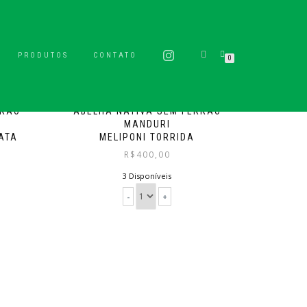
PRODUTOS
CONTATO
0
RRÃO
ABELHA NATIVA SEM FERRÃO
MANDURI
ATA
MELIPONI TORRIDA
R$
400,00
3 Disponíveis
-
+