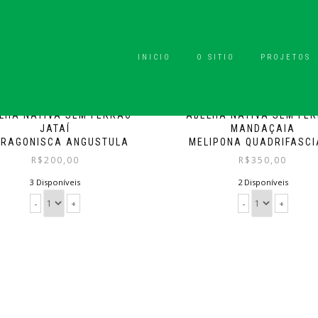
INICIO
O SITIO
PROJETOS
LHA NATIVA SEM FERRÃO
ABELHA NATIVA SEM FE
JATAÍ
MANDAÇAIA
TRAGONISCA ANGUSTULA
MELIPONA QUADRIFASCI
R$
200,00
R$
350,00
3 Disponíveis
2 Disponíveis
-
+
-
+