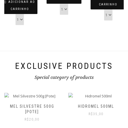
ADICIONAR AO
CARRINHO
CARRINHO
EXCLUSIVE PRODUCTS
Special category of products
TRE 500G
HIDROMEL 500ML
]
KIT ABORIG
R$
35,00
FLORADA SIL
00
PRÓPO