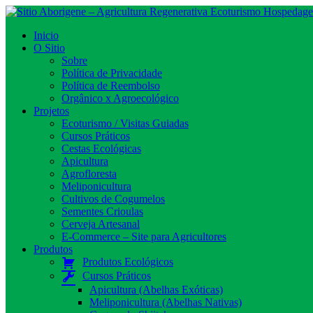
Toggle navigation
Inicio
O Sitio
Sobre
Política de Privacidade
Política de Reembolso
Orgânico x Agroecológico
Projetos
Ecoturismo / Visitas Guiadas
Cursos Práticos
Cestas Ecológicas
Apicultura
Agrofloresta
Meliponicultura
Cultivos de Cogumelos
Sementes Crioulas
Cerveja Artesanal
E-Commerce – Site para Agricultores​
Produtos
Produtos Ecológicos
Cursos Práticos
Apicultura (Abelhas Exóticas)
Meliponicultura (Abelhas Nativas)