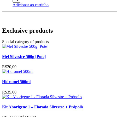
Adicionar ao carrinho
Exclusive products
Special category of products
Mel Silvestre 500g [Pote]
R$
20,00
Hidromel 500ml
R$
35,00
Kit Aborigene 1 – Florada Silvestre + Própolis
O
O