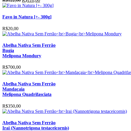
R$
122,00
R$
110,00
preço
preço
original
atual
era:
é:
Favo in Natura [+- 300g]
R$122,00.
R$110,00.
R$
20,00
Abelha Nativa Sem Ferrão
Bugia
Melipona Mondury
R$
700,00
Abelha Nativa Sem Ferrão
Mandaçaia
Melipona Quadrifasciata
R$
350,00
Abelha Nativa Sem Ferrão
Irai (Nannotrigona testaceicornis)