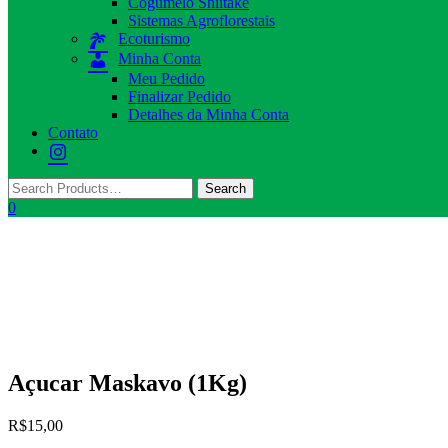
Cogumelo Shiitake
Sistemas Agroflorestais
Ecoturismo
Minha Conta
Meu Pedido
Finalizar Pedido
Detalhes da Minha Conta
Contato
0
Açucar Maskavo (1Kg)
R$
15,00