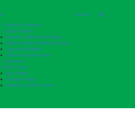
os
Contato
Produtos Ecológicos
Cursos Práticos
Apicultura (Abelhas Exóticas)
Meliponicultura (Abelhas Nativas)
Cogumelo Shiitake
Sistemas Agroflorestais
Ecoturismo
Minha Conta
Meu Pedido
Finalizar Pedido
Detalhes da Minha Conta