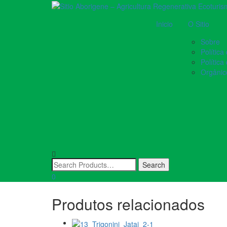
Inicio
O Sitio
Sobre
Política
Polític
Orgânic
Abelha Nativa Sem F
Droriana (Plebeia dro
R$
200,00
Fora de estoque
EAN:
7890000024501
Categoria:
Abelhas Nativas
0
Produtos relacionados