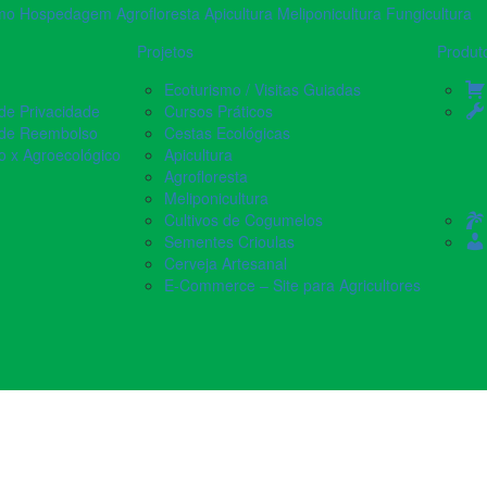
Projetos
Produt
Ecoturismo / Visitas Guiadas
 de Privacidade
Cursos Práticos
a de Reembolso
Cestas Ecológicas
o x Agroecológico
Apicultura
errão
Agrofloresta
Meliponicultura
ryana)
Cultivos de Cogumelos
Sementes Crioulas
Cerveja Artesanal
E-Commerce – Site para Agricultores​