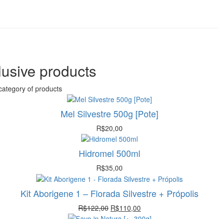
lusive products
category of products
Mel Silvestre 500g [Pote]
R$
20,00
Hidromel 500ml
R$
35,00
Kit Aborigene 1 – Florada Silvestre + Própolis
O
O
R$
122,00
R$
110,00
preço
preço