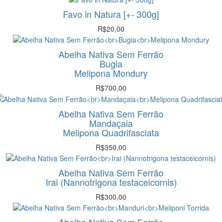
original
atual
Favo in Natura [+- 300g]
era:
é:
R$122,00.
R$110,00.
R$
20,00
Abelha Nativa Sem Ferrão
Bugia
Melipona Mondury
R$
700,00
Abelha Nativa Sem Ferrão
Mandaçaia
Melipona Quadrifasciata
R$
350,00
Abelha Nativa Sem Ferrão
Irai (Nannotrigona testaceicornis)
R$
300,00