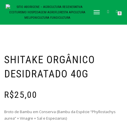
TOGGLE NAVIGATION
0
SHITAKE ORGÂNICO
DESIDRATADO 40G
R$
25,00
Broto de Bambu em Conserva (Bambu da Espécie “Phyllostachys
aurea” + Vinagre + Sal e Especiarias)