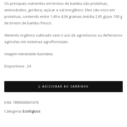
Os principais nutrientes em brotos de bambu são proteínas,
aminoácidos, gordura, açúcar e sal inorgânico. Eles são ricos em
proteínas, contendo entre 1,49 e 4,04 gramas (média 2,65 g) por 100 g
de brotos de bambu fresco.
Alimento orgânico cultivado sem o uso de agrotóxicos ou defensivos
agrícolas em sistemas agroflorestais.
Imagem meramente ilustrativa.
Disponíveis : 24
ADICIONAR AO CARRINHO
EAN:
7890000041676
Categoria:
Ecológicos