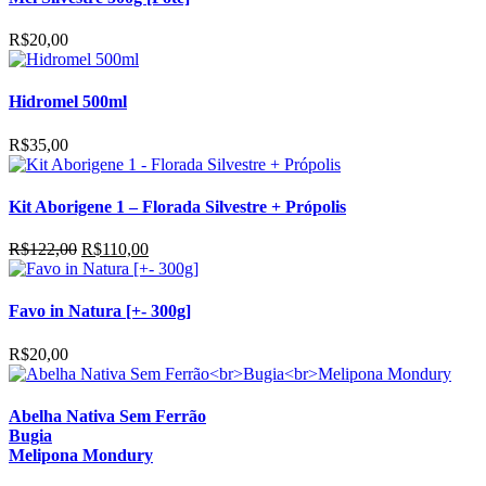
R$
20,00
Hidromel 500ml
R$
35,00
Kit Aborigene 1 – Florada Silvestre + Própolis
O
O
R$
122,00
R$
110,00
preço
preço
original
atual
era:
é:
Favo in Natura [+- 300g]
R$122,00.
R$110,00.
R$
20,00
Abelha Nativa Sem Ferrão
Bugia
Melipona Mondury