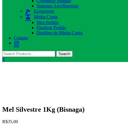
Cogumelo Shiitake
Sistemas Agroflorestais
Ecoturismo
Minha Conta
Meu Pedido
Finalizar Pedido
Detalhes da Minha Conta
Contato
0
Mel Silvestre 1Kg (Bisnaga)
R$
35,00