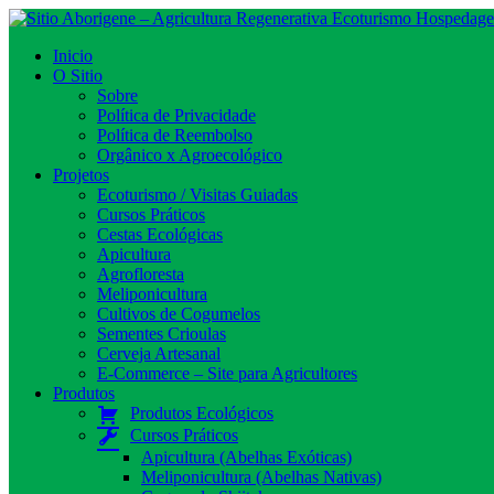
Toggle navigation
Inicio
O Sitio
Sobre
Política de Privacidade
Política de Reembolso
Orgânico x Agroecológico
Projetos
Ecoturismo / Visitas Guiadas
Cursos Práticos
Cestas Ecológicas
Apicultura
Agrofloresta
Meliponicultura
Cultivos de Cogumelos
Sementes Crioulas
Cerveja Artesanal
E-Commerce – Site para Agricultores​
Produtos
Produtos Ecológicos
Cursos Práticos
Apicultura (Abelhas Exóticas)
Meliponicultura (Abelhas Nativas)