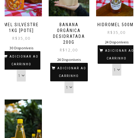
BANANA
MEL SILVESTRE
HIDROMEL 500ML
ORGÂNICA
1KG [POTE]
R$
35,00
DESIDRATADA
R$
35,00
200G
24 Disponíveis
30 Disponíveis
R$
12,00
ADICIONAR AO
ADICIONAR AO
CARRINHO
24 Disponíveis
CARRINHO
ADICIONAR AO
CARRINHO