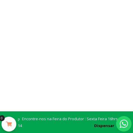
0
Encontre-nos na Feira do Produtor : Sexta Feira 16hrs Sala
SITIO ABORIGENE
14
SÃO LOURENÇO D'OESTE - SC
Dispensar