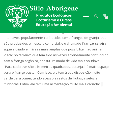
TOGGLE NAVIGATION
0
Há inúmeras diferenças entre os frangos criados em sistemas
intensivos, popularmente conhecidos como frangos de granja, que
são produzidos em escala comercial, e o chamado
frango caipira
,
aquele criado em áreas mais amplas que possibilitem ao animal
‘ciscar no terreiro’, que tem sido às vezes erroneamente confundido
com o frango orgânico, possui um modo de vida mais saudável.
“Para cada ave são três metros quadrados, ou seja, há mais espaço
para o frango pastar. Com isso, ele tem à sua disposição muito
verde para comer, tendo acesso a restos de frutas, insetos e
minhocas. Enfim, ele tem uma alimentação muito mais variada”.