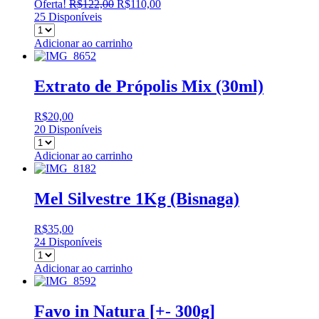
O
O
Oferta!
R$
122,00
R$
110,00
preço
preço
25 Disponíveis
original
atual
era:
é:
Adicionar ao carrinho
R$122,00.
R$110,00.
Extrato de Própolis Mix (30ml)
R$
20,00
20 Disponíveis
Adicionar ao carrinho
Mel Silvestre 1Kg (Bisnaga)
R$
35,00
24 Disponíveis
Adicionar ao carrinho
Favo in Natura [+- 300g]