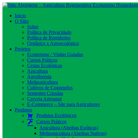
Toggle navigation
Inicio
O Sitio
Sobre
Política de Privacidade
Política de Reembolso
Orgânico x Agroecológico
Projetos
Ecoturismo / Visitas Guiadas
Cursos Práticos
Cestas Ecológicas
Apicultura
Agrofloresta
Meliponicultura
Cultivos de Cogumelos
Sementes Crioulas
Cerveja Artesanal
E-Commerce – Site para Agricultores​
Produtos
Produtos Ecológicos
Cursos Práticos
Apicultura (Abelhas Exóticas)
Meliponicultura (Abelhas Nativas)