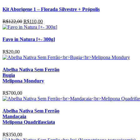
Kit Aborigene 1 – Florada Silvestre + Própolis
O
O
R$
122,00
R$
110,00
preço
preço
original
atual
era:
é:
Favo in Natura [+- 300g]
R$122,00.
R$110,00.
R$
20,00
Abelha Nativa Sem Ferrão
Bugia
Melipona Mondury
R$
700,00
Abelha Nativa Sem Ferrão
Mandaçaia
Melipona Quadrifasciata
R$
350,00