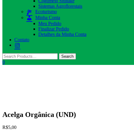
Cogumelo Shiitake
Sistemas Agroflorestais
Ecoturismo
Minha Conta
Meu Pedido
Finalizar Pedido
Detalhes da Minha Conta
Contato
0
Acelga Orgânica (UND)
R$
5,00